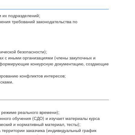
и их подразделений;
нения требований законодательства по
ической безопасности);
ах с иными организациями (члены закупочных и
и, формирующие конкурсную документацию, создающие
ированию конфликтов интересов;
сками.
в режиме реального времени);
онного обучения (СДО) и изучает материалы курса
ческий и нормативный материал, тесты);
а территории заказчика (индивидуальный график