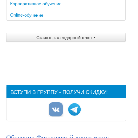
Корпоративное обучение
Отзывы
Online-обучение
Акции и скидки
Преподаватели
Скачать календарный план
Партнеры
Контакты
ВСТУПИ В ГРУППУ - ПОЛУЧИ СКИДКУ!
Обучение Финансовый консалтинг