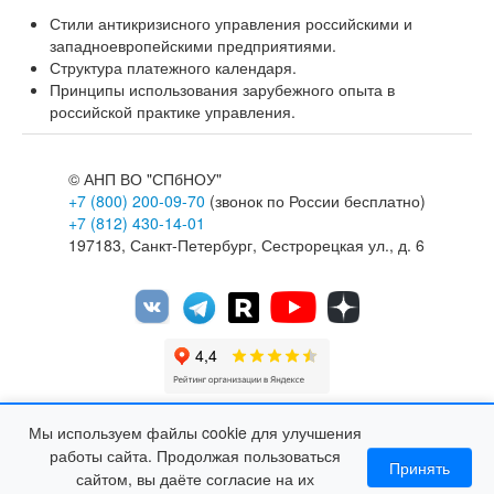
Стили антикризисного управления российскими и
западноевропейскими предприятиями.
Структура платежного календаря.
Принципы использования зарубежного опыта в
российской практике управления.
©
АНП ВО "СПбНОУ"
+7 (800) 200-09-70
(звонок по России бесплатно)
+7 (812) 430-14-01
197183, Санкт-Петербург, Сестрорецкая ул., д. 6
Мы используем файлы cookie для улучшения
Web-сайт Министерства образования и науки
работы сайта. Продолжая пользоваться
Web-сайт Министерства просвещения России
Принять
сайтом, вы даёте согласие на их
Образовательный портал Российское образование