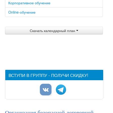
Корпоративное обучение
Отзывы
Online-обучение
Акции и скидки
Преподаватели
Скачать календарный план
Партнеры
Контакты
ВСТУПИ В ГРУППУ - ПОЛУЧИ СКИДКУ!
Организация безопасной договорной