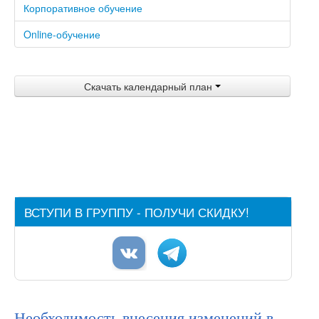
Корпоративное обучение
Отзывы
Online-обучение
Акции и скидки
Преподаватели
Скачать календарный план
Партнеры
Контакты
ВСТУПИ В ГРУППУ - ПОЛУЧИ СКИДКУ!
Необходимость внесения изменений в