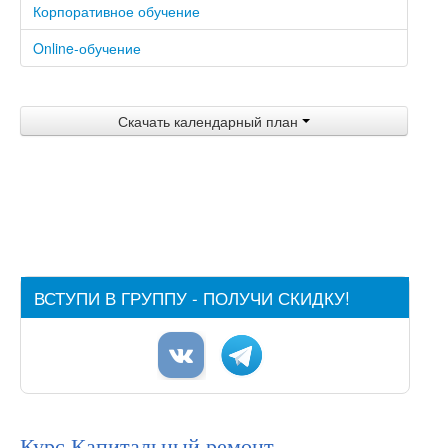
Корпоративное обучение
Отзывы
Online-обучение
Акции и скидки
Преподаватели
Скачать календарный план
Партнеры
Контакты
ВСТУПИ В ГРУППУ - ПОЛУЧИ СКИДКУ!
Курс Капитальный ремонт